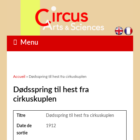
Menu
Vous êtes ici
Accueil
» Dødsspring til hest fra cirkuskuplen
Dødsspring til hest fra
cirkuskuplen
Titre
Dødsspring til hest fra cirkuskuplen
Date de
1912
sortie