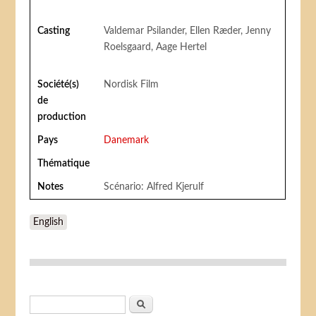
Casting
Valdemar Psilander, Ellen Ræder, Jenny
Roelsgaard, Aage Hertel
Société(s)
Nordisk Film
de
production
Pays
Danemark
Thématique
Notes
Scénario: Alfred Kjerulf
English
Formulaire de recherche
Rechercher