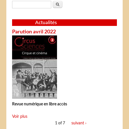
Formulaire de recherche
Rechercher
Actualités
Parution avril 2022
Revue numérique en libre accès
Voir plus
1 of 7
suivant ›