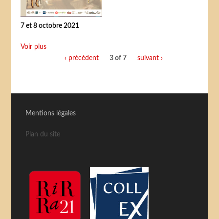
7 et 8 octobre 2021
Voir plus
‹ précédent
3 of 7
suivant ›
Mentions légales
Plan du site