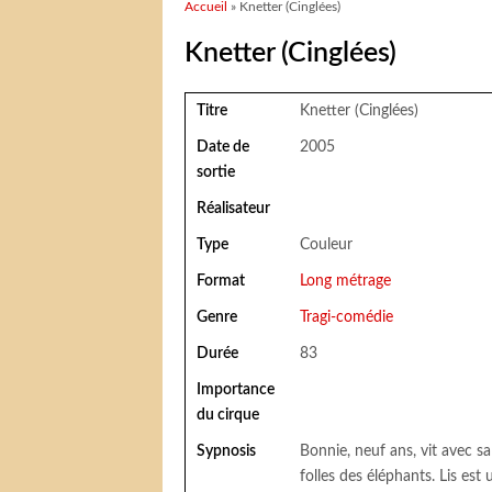
Vous êtes ici
Accueil
» Knetter (Cinglées)
Knetter (Cinglées)
Titre
Knetter (Cinglées)
Date de
2005
sortie
Réalisateur
Type
Couleur
Format
Long métrage
Genre
Tragi-comédie
Durée
83
Importance
du cirque
Sypnosis
Bonnie, neuf ans, vit avec sa
folles des éléphants. Lis es