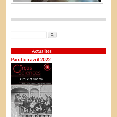
Formulaire de recherche
Rechercher
Actualités
Parution avril 2022