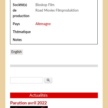
Société(s)
Bioskop Film
de
Road Movies Filmproduktion
production
Pays
Allemagne
Thématique
Notes
English
Formulaire de recherche
Rechercher
Actualités
Parution avril 2022