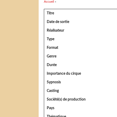
Vous êtes ici
Accueil
»
Titre
Date de sortie
Réalisateur
Type
Format
Genre
Durée
Importance du cirque
Sypnosis
Casting
Société(s) de production
Pays
Thématique