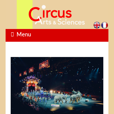
Menu
1
2
3