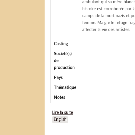
ambulant qui sa mère blanch
histoire est corroborée par 
camps de la mort nazis et p
femme. Malgré le refuge fragi
affecter la vie des artistes.
Casting
Société(s)
de
production
Pays
Thématique
Notes
Lire la suite
de Circus on the moon
English