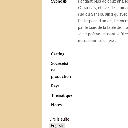
Sypnosis
Pendant plus de deux ans, le
O francais, et avec les nom
sud du Sahara, ainsi qu'avec
En l'espace d'un an, l'immen
par le biais de la table de 
-ciné-poème- et dont le fil
nous sommes en vie".
Casting
Société(s)
de
production
Pays
Thématique
Notes
Lire la suite
de Middle of the moment
English