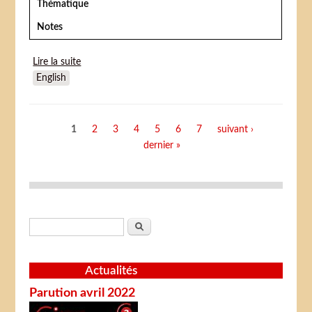
Thématique
Notes
Lire la suite
de Le Clown de l'horreur (The Clown at Midnight)
English
Pages
1
2
3
4
5
6
7
suivant ›
dernier »
Formulaire de recherche
Rechercher
Actualités
Parution avril 2022