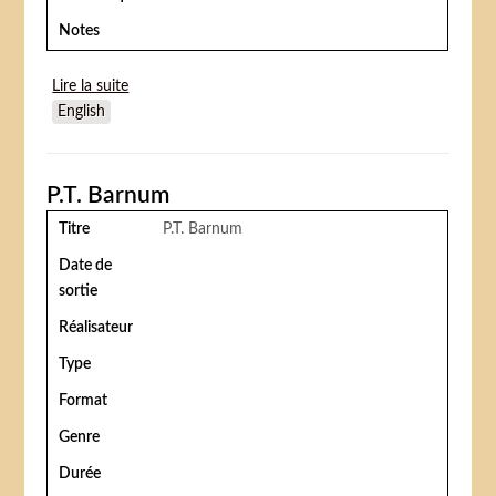
Notes
Lire la suite
de La Comtesse de Bâton Rouge
English
P.T. Barnum
Titre
P.T. Barnum
Date de
sortie
Réalisateur
Type
Format
Genre
Durée