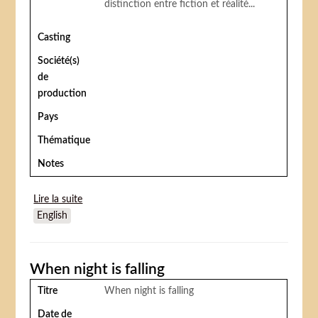
distinction entre fiction et réalité...
Casting
Société(s)
de
production
Pays
Thématique
Notes
Lire la suite
de La Possession de Paul Twist (Final Draft)
English
When night is falling
Titre
When night is falling
Date de