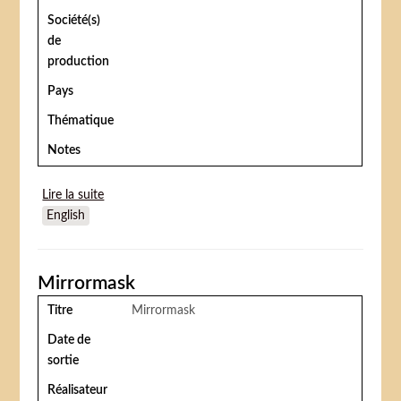
Société(s)
de
production
Pays
Thématique
Notes
Lire la suite
de Pur sang: la légende de Seabiscuit (Seabiscuit)
English
Mirrormask
Titre
Mirrormask
Date de
sortie
Réalisateur