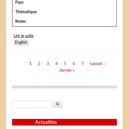
Pays
Thématique
Notes
Lire la suite
de De l'eau pour les éléphants
English
Pages
1
2
3
4
5
6
7
suivant ›
dernier »
Formulaire de recherche
Rechercher
Actualités