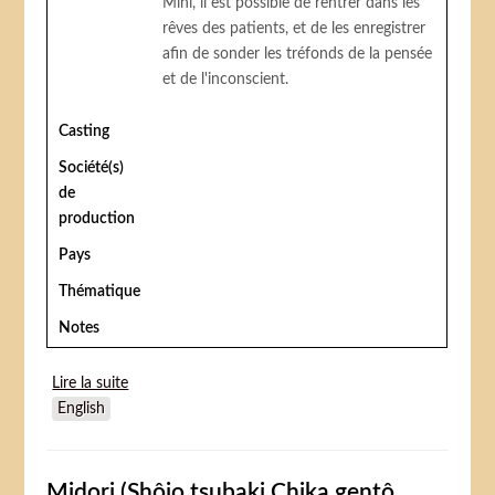
Mini, il est possible de rentrer dans les
rêves des patients, et de les enregistrer
afin de sonder les tréfonds de la pensée
et de l'inconscient.
Casting
Société(s)
de
production
Pays
Thématique
Notes
Lire la suite
de Paprika (Papurika)
English
Midori (Shôjo tsubaki Chika gentô