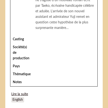
ne s’agisse d’un nouveau roman écrit
par Taeko, écrivaine handicapée célèbre
et adulée. L’arrivée de son nouvel
assistant et admirateur Yuji remet en
question cette hypothèse de la plus
surprenante manière…
Casting
Société(s)
de
production
Pays
Thématique
Notes
Lire la suite
de Kimyô na sâkasu (Strange Circus)
English