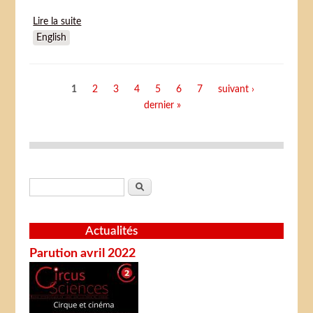
Lire la suite
de Horrors of malformed men (Kyôfu kikei ningen:
English
Edogawa Rampo zenshû)
Pages
1
2
3
4
5
6
7
suivant ›
dernier »
Formulaire de recherche
Rechercher
Actualités
Parution avril 2022