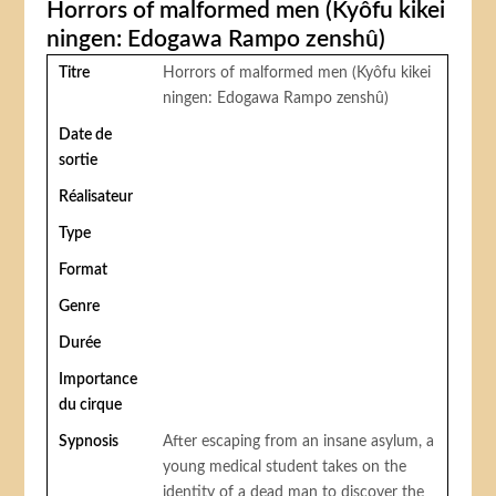
Horrors of malformed men (Kyôfu kikei
ningen: Edogawa Rampo zenshû)
Titre
Horrors of malformed men (Kyôfu kikei
ningen: Edogawa Rampo zenshû)
Date de
sortie
Réalisateur
Type
Format
Genre
Durée
Importance
du cirque
Sypnosis
After escaping from an insane asylum, a
young medical student takes on the
identity of a dead man to discover the