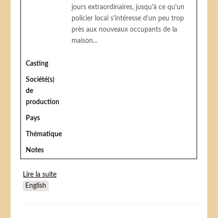
jours extraordinaires, jusqu'à ce qu'un
policier local s'intéresse d'un peu trop
près aux nouveaux occupants de la
maison...
Casting
Société(s)
de
production
Pays
Thématique
Notes
Lire la suite
de Panda petit panda (Panda Kopanda 2 moyens
English
métrages)