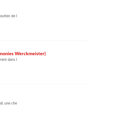
outien de l
monies Werckmeister)
rent dans l
il, une che