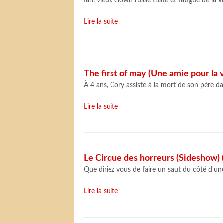
Ian, vieux clown russe triste et fatigue de la vi
Lire la suite
The first of may (Une amie pour la v
À 4 ans, Cory assiste à la mort de son père d
Lire la suite
Le Cirque des horreurs (Sideshow) (I
Que diriez vous de faire un saut du côté d'un
Lire la suite