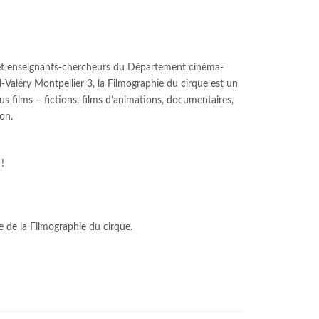
s et enseignants-chercheurs du Département cinéma-
ul-Valéry Montpellier 3, la Filmographie du cirque est un
tous films – fictions, films d’animations, documentaires,
ion.
!
e de la Filmographie du cirque.