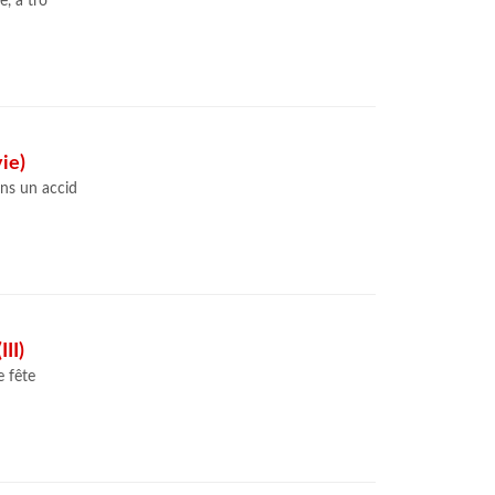
e, a tro
ie)
ans un accid
II)
e fête