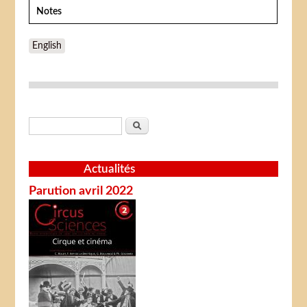
Notes
English
Formulaire de recherche
Rechercher
Actualités
Parution avril 2022