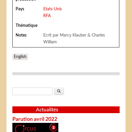
Pays
Etats-Unis
RFA
Thématique
Notes
Ecrit par Marcy Klauber & Charles
William
English
Formulaire de recherche
Rechercher
Actualités
Parution avril 2022