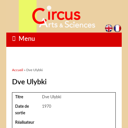
Menu
Vous êtes ici
Accueil
» Dve Ulybki
Dve Ulybki
Titre
Dve Ulybki
Date de
1970
sortie
Réalisateur