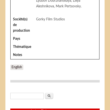
Lyubov Dobrzhanskaya, Liliya
Aleshnikova, Mark Pertsovsky.
Société(s)
Gorky Film Studios
de
production
Pays
Thématique
Notes
English
Formulaire de recherche
Rechercher