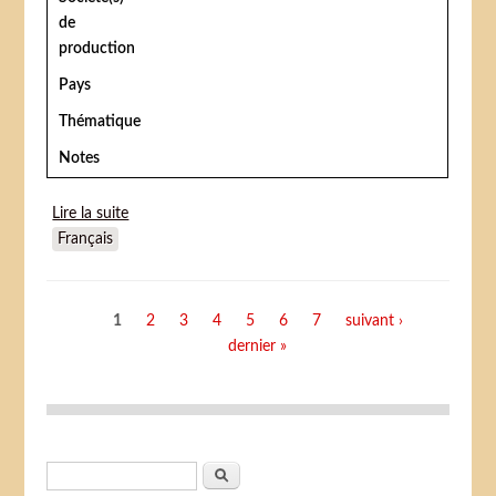
de
production
Pays
Thématique
Notes
Lire la suite
de Keep Your Grin Up
Français
Pages
1
2
3
4
5
6
7
suivant ›
dernier »
Formulaire de recherche
Rechercher