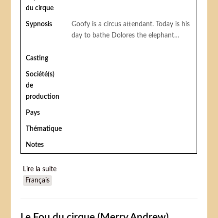
du cirque
Sypnosis
Goofy is a circus attendant. Today is his
day to bathe Dolores the elephant…
Casting
Société(s)
de
production
Pays
Thématique
Notes
Lire la suite
de The Big Wash (Dingo et Dolores)
Français
Le Fou du cirque (Merry Andrew)