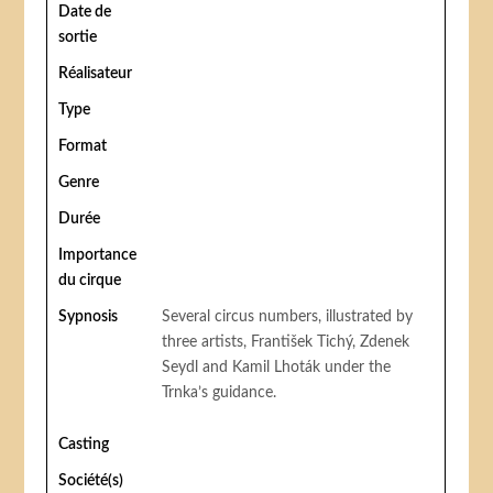
Date de
sortie
Réalisateur
Type
Format
Genre
Durée
Importance
du cirque
Sypnosis
Several circus numbers, illustrated by
three artists, František Tichý, Zdenek
Seydl and Kamil Lhoták under the
Trnka’s guidance.
Casting
Société(s)