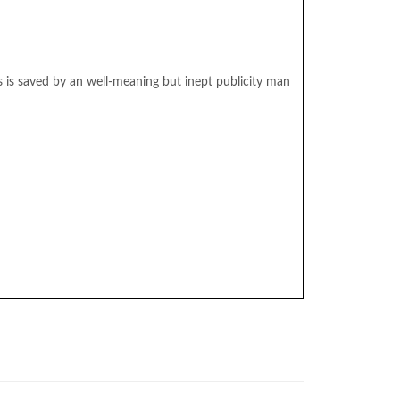
 is saved by an well-meaning but inept publicity man
elle fille du monde, ou Jumbo, la sensation du cirque