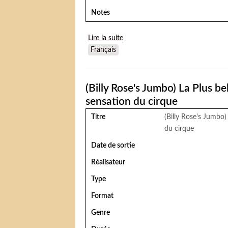
Notes
Lire la suite
de Striped Trip (La Croisière tigrée
Français
(Billy Rose's Jumbo) La Plus be
sensation du cirque
Titre
(Billy Rose's Jumbo)
du cirque
Date de sortie
Réalisateur
Type
Format
Genre