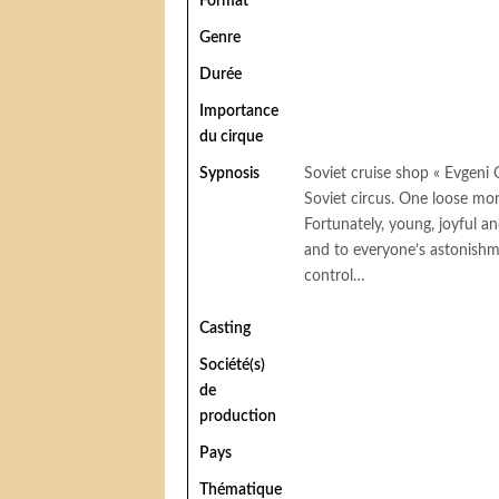
Format
Genre
Durée
Importance
du cirque
Sypnosis
Soviet cruise shop « Evgeni O
Soviet circus. One loose monk
Fortunately, young, joyful 
and to everyone’s astonishm
control…
Casting
Société(s)
de
production
Pays
Thématique