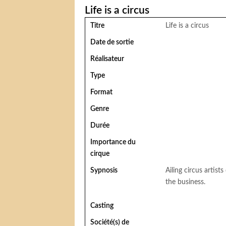
Life is a circus
Titre
Life is a circus
Date de sortie
Réalisateur
Type
Format
Genre
Durée
Importance du
cirque
Sypnosis
Ailing circus artist
the business.
Casting
Société(s) de