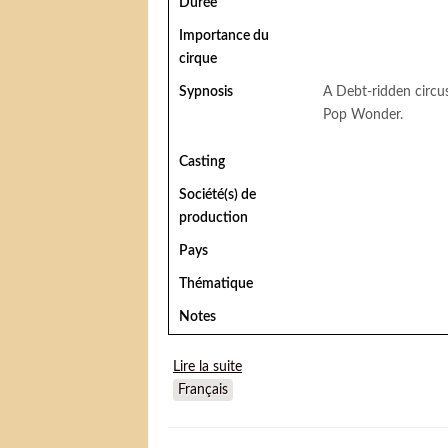
Durée
Importance du
cirque
Sypnosis
A Debt-ridden circus
Pop Wonder.
Casting
Société(s) de
production
Pays
Thématique
Notes
Lire la suite
de (Billy Rose's Jumbo) La Plus b
Français