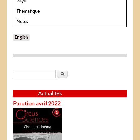
Pays
Thématique
Notes
English
Formulaire de recherche
Rechercher
Actualités
Parution avril 2022