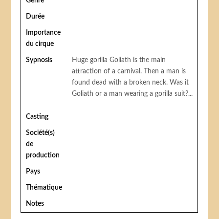
Genre
Durée
Importance
du cirque
Sypnosis
Huge gorilla Goliath is the main
attraction of a carnival. Then a man is
found dead with a broken neck. Was it
Goliath or a man wearing a gorilla suit?...
Casting
Société(s)
de
production
Pays
Thématique
Notes