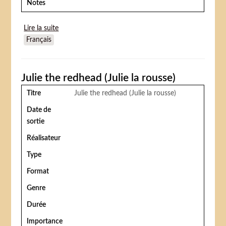
Notes
Lire la suite
de The Wrestler and the clown / Le Lutteur et le
Français
clown (Borets i kloun)
Julie the redhead (Julie la rousse)
Titre
Julie the redhead (Julie la rousse)
Date de
sortie
Réalisateur
Type
Format
Genre
Durée
Importance