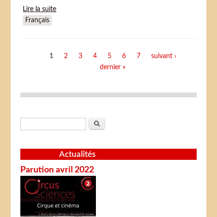
Lire la suite
de Gorilla at large
Français
Pages
1
2
3
4
5
6
7
suivant ›
dernier »
Formulaire de recherche
Rechercher
Actualités
Parution avril 2022