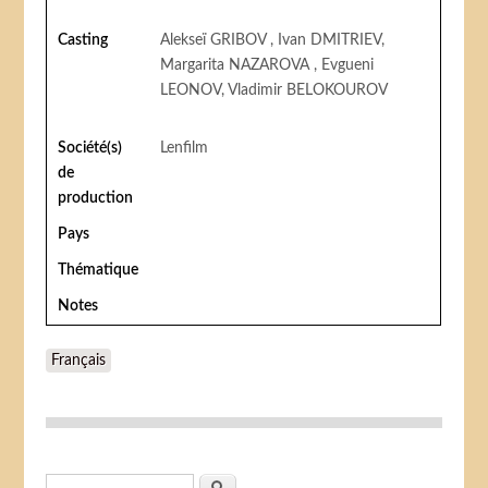
Casting
Alekseï GRIBOV , Ivan DMITRIEV,
Margarita NAZAROVA , Evgueni
LEONOV, Vladimir BELOKOUROV
Société(s)
Lenfilm
de
production
Pays
Thématique
Notes
Français
Formulaire de recherche
Rechercher