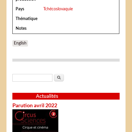
Pays
Tchécoslovaquie
Thématique
Notes
English
Formulaire de recherche
Rechercher
Actualités
Parution avril 2022