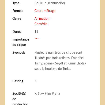
Type
Couleur (Technicolor)
Format
Court métrage
Genre
Animation
Comédie
Durée
11
Importance
***
du cirque
Sypnosis
Plusieurs numéros de cirque sont
illustrés par trois artistes, František
Tichý, Zdenek Seydl et Kamil Lhoták
sous la houlette de Trnka.
Casting
X
Société(s)
Krátký Film Praha
de
production