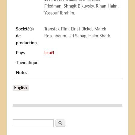
Friedman, Shragit Bikuvsky, Rinan Haim,
Yossouf Ibrahim.
Société(s)
Transfax Film, Einat Bickel, Marek
de
Rozenbaum, Uri Sabag, Haim Sharir.
production
Pays
Israël
Thématique
Notes
English
Formulaire de recherche
Rechercher