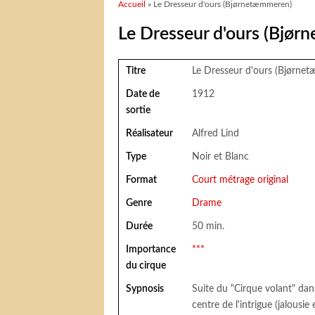
Vous êtes ici
Accueil
» Le Dresseur d'ours (Bjørnetæmmeren)
Le Dresseur d'ours (Bjø
Titre
Le Dresseur d'ours (Bjørne
Date de
1912
sortie
Réalisateur
Alfred Lind
Type
Noir et Blanc
Format
Court métrage original
Genre
Drame
Durée
50 min.
Importance
***
du cirque
Sypnosis
Suite du "Cirque volant" dan
centre de l'intrigue (jalousi