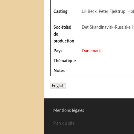
Casting
Lili Beck, Peter Fjelstrup, H
Société(s)
Det Skandinavisk-Russiske 
de
production
Pays
Danemark
Thématique
Notes
English
Mentions légales
Plan du site