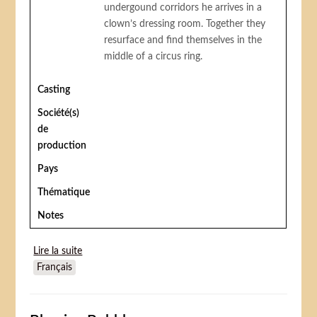
undergound corridors he arrives in a
clown’s dressing room. Together they
resurface and find themselves in the
middle of a circus ring.
Casting
Société(s)
de
production
Pays
Thématique
Notes
Lire la suite
de Le Petit cirque de toutes les couleurs
Français