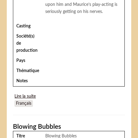
upon him and Maurice’s play-acting is
seriously getting on his nerves.
Casting
Société(s)
de
production
Pays
Thématique
Notes
Lire la suite
de Petit fil(s)
Français
Blowing Bubbles
Titre
Blowing Bubbles