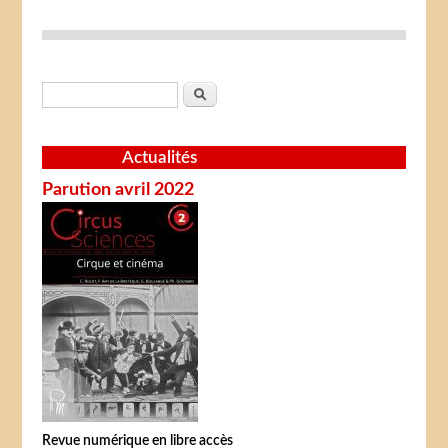
Formulaire de recherche
Rechercher
Actualités
Parution avril 2022
Revue numérique en libre accès