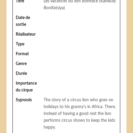
Titre
Les Vacances du lion Boniface (Kanikuly
Bonifatsiya)
Date de
sortie
Réalisateur
Type
Format
Genre
Durée
Importance
du cirque
Sypnosis
The story of a circus lion who goes on
holidays to his granny’s in Africa. There,
instead of having a good rest the lion
performs circus shows to keep the kids
happy.