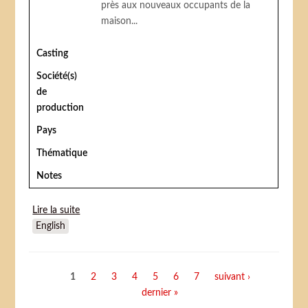
près aux nouveaux occupants de la
maison...
Casting
Société(s)
de
production
Pays
Thématique
Notes
Lire la suite
de Panda petit panda (Panda Kopanda 2 moyens
English
métrages)
Pages
1
2
3
4
5
6
7
suivant ›
dernier »