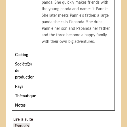
panda. She quickly makes friends with
the young panda and names it Pannie.
She later meets Pannie's father, a large
panda she calls Papanda. She dubs
Pannie her son and Papanda her father,
and the three become a happy family
with their own big adventures.
Casting
Société(s)
de
production
Pays
Thématique
Notes
Lire la suite
de Panda Kopanda 2 medium-length films (Panda
Français
petit panda)