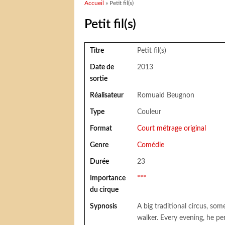
Vous êtes ici
Accueil
» Petit fil(s)
Petit fil(s)
Titre
Petit fil(s)
Date de
2013
sortie
Réalisateur
Romuald Beugnon
Type
Couleur
Format
Court métrage original
Genre
Comédie
Durée
23
Importance
***
du cirque
Sypnosis
A big traditional circus, so
walker. Every evening, he p