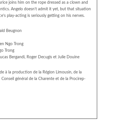
urice joins him on the rope dressed as a clown and
antics. Angelo doesn’t admit it yet, but that situation
s play-acting is seriously getting on his nerves.
uald Beugnon
ien Ngo Trong
Ngo Trong
ucas Bergandi, Roger Decugis et Julie Douine
ide à la production de la Région Limousin, de la
Conseil général de la Charente et de la Procirep-