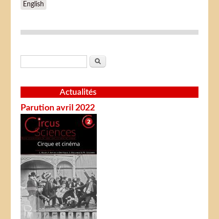
English
Formulaire de recherche
Rechercher
Actualités
Parution avril 2022