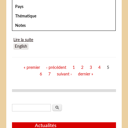
Pays
Thématique
Notes
Lire la suite
de Kiri le clown
English
Pages
« premier
‹ précédent
1
2
3
4
5
6
7
suivant ›
dernier »
Formulaire de recherche
Rechercher
Actualités