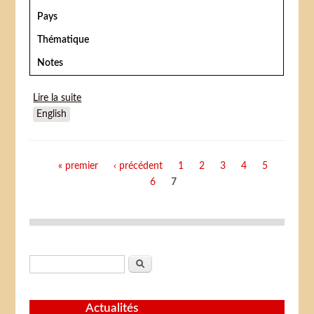
Pays
Thématique
Notes
Lire la suite
de Kiri le clown
English
Pages
« premier
‹ précédent
1
2
3
4
5
6
7
Formulaire de recherche
Rechercher
Actualités