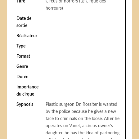
Titre
Circus of horrors (Le Cirque des
horreurs)
Date de
sortie
Réalisateur
Type
Format
Genre
Durée
Importance
du cirque
Sypnosis
Plastic surgeon Dr. Rossiter is wanted
by the police because he gives a new
face to criminals on the loose. After he
operates on Vanet, a circus owner’s
daughter, he has the idea of partnering