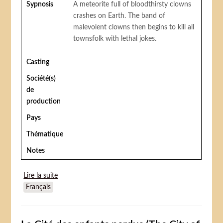
Sypnosis
A meteorite full of bloodthirsty clowns
crashes on Earth. The band of
malevolent clowns then begins to kill all
townsfolk with lethal jokes.
Casting
Société(s)
de
production
Pays
Thématique
Notes
Lire la suite
de Killer Klowns from Outer Space (Les Clowns
Français
tueurs venus d'ailleurs)