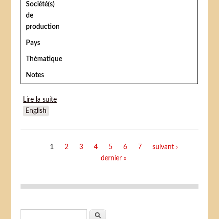
Société(s)
de
production
Pays
Thématique
Notes
Lire la suite
de Killer Klowns from Outer Space (Les Clowns
English
tueurs venus d'ailleurs)
Pages
1
2
3
4
5
6
7
suivant ›
dernier »
Formulaire de recherche
Rechercher