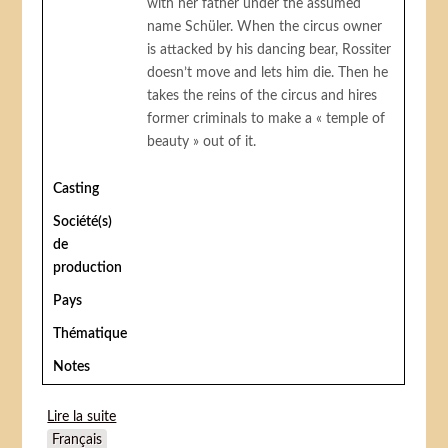
with her father under the assumed
name Schüler. When the circus owner
is attacked by his dancing bear, Rossiter
doesn’t move and lets him die. Then he
takes the reins of the circus and hires
former criminals to make a « temple of
beauty » out of it.
Casting
Société(s)
de
production
Pays
Thématique
Notes
Lire la suite
de Circus of horrors (Le Cirque des horreurs)
Français