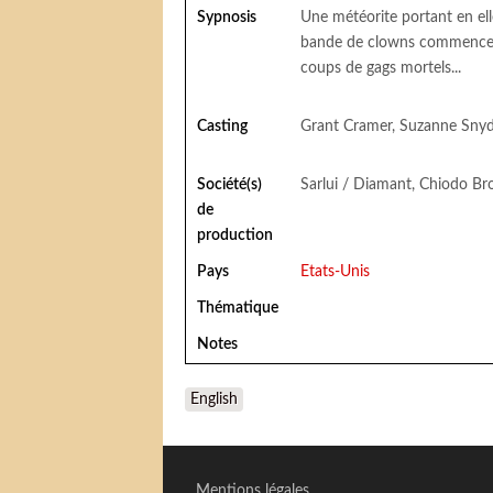
Sypnosis
Une météorite portant en ell
bande de clowns commence alo
coups de gags mortels...
Casting
Grant Cramer, Suzanne Snyde
Société(s)
Sarlui / Diamant, Chiodo Br
de
production
Pays
Etats-Unis
Thématique
Notes
English
Mentions légales