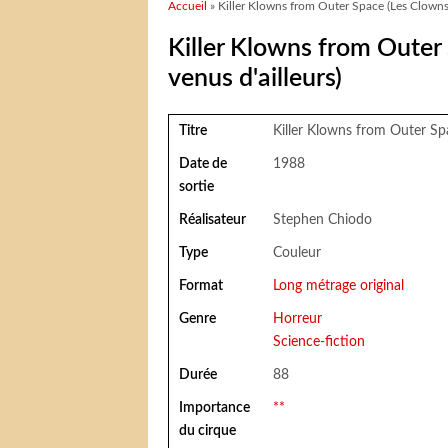
Vous êtes ici
Accueil
» Killer Klowns from Outer Space (Les Clowns 
Killer Klowns from Outer
venus d'ailleurs)
Titre
Killer Klowns from Outer Spa
Date de
1988
sortie
Réalisateur
Stephen Chiodo
Type
Couleur
Format
Long métrage original
Genre
Horreur
Science-fiction
Durée
88
Importance
**
du cirque