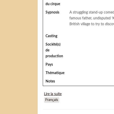
du cirque
Sypnosis
A struggling stand-up comed
famous father, undisputed ‘
British village to try to dis
Casting
Société(s)
de
production
Pays
Thématique
Notes
Lire la suite
de Funny Bones (Les drôles de bl
Français