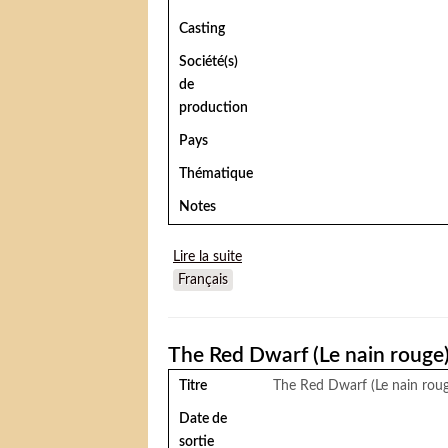
Casting
Société(s)
de
production
Pays
Thématique
Notes
Lire la suite
de Circus Palestine (Kirkas Palest
Français
The Red Dwarf (Le nain rouge
Titre
The Red Dwarf (Le nain rou
Date de
sortie