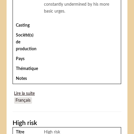
constantly undermined by his more
basic urges.
Casting
Société(s)
de
production
Pays
Thématique
Notes
Lire la suite
de Fellini’s Casanova (Le Casanova de Fellini or Il
Français
Casanova di Federico Fellini)
High risk
Titre
High risk