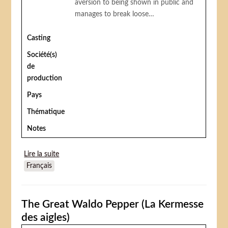
aversion to being shown in public and
manages to break loose…
Casting
Société(s)
de
production
Pays
Thématique
Notes
Lire la suite
de The Valley of Gwangi (La Vallée de Gwangi)
Français
The Great Waldo Pepper (La Kermesse
des aigles)