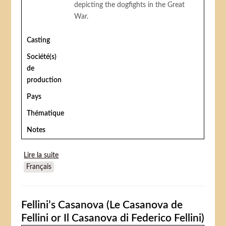
depicting the dogfights in the Great
War.
Casting
Société(s)
de
production
Pays
Thématique
Notes
Lire la suite
de The Great Waldo Pepper (La Kermesse des aigles)
Français
Fellini’s Casanova (Le Casanova de
Fellini or Il Casanova di Federico Fellini)