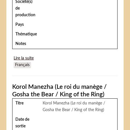
Société(s)
de
production
Pays
Thématique
Notes
Lire la suite
de Artists in the Big Top: Perplexed (Les artistes sous
Français
les chapiteaux : Perplexes)
Korol Manezha (Le roi du manège /
Gosha the Bear / King of the Ring)
Titre
Korol Manezha (Le roi du manège /
Gosha the Bear / King of the Ring)
Date de
sortie