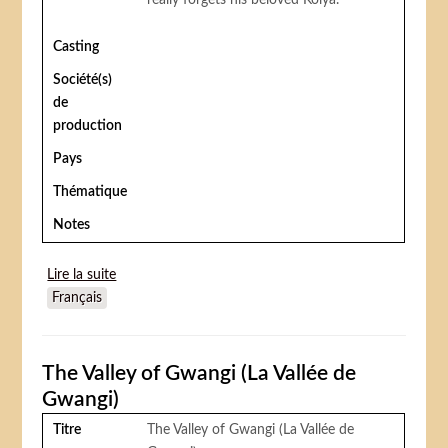
really forgets his beloved Kolya.
Casting
Société(s)
de
production
Pays
Thématique
Notes
Lire la suite
de Korol Manezha (Le roi du manège / Gosha the
Français
Bear / King of the Ring)
The Valley of Gwangi (La Vallée de
Gwangi)
Titre
The Valley of Gwangi (La Vallée de