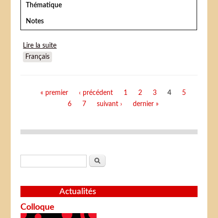
Thématique
Notes
Lire la suite
de Moscou à New-York (Moscow on the Hudson)
Français
Pages
« premier
‹ précédent
1
2
3
4
5
6
7
suivant ›
dernier »
Formulaire de recherche
Rechercher
Actualités
Colloque