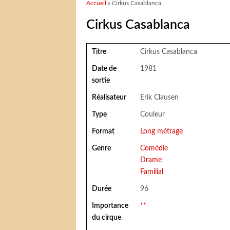
Vous êtes ici
Accueil
» Cirkus Casablanca
Cirkus Casablanca
Titre
Cirkus Casablanca
Date de
1981
sortie
Réalisateur
Erik Clausen
Type
Couleur
Format
Long métrage
Genre
Comédie
Drame
Familial
Durée
96
Importance
**
du cirque