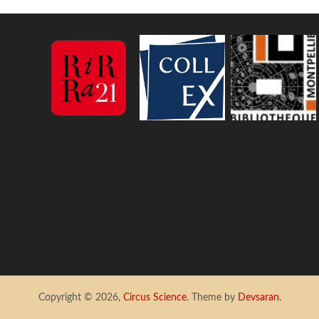
Copyright © 2026,
Circus Science
. Theme by
Devsaran
.