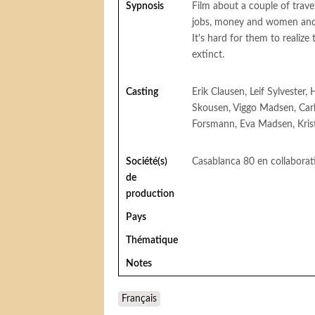
Sypnosis
Film about a couple of trave
jobs, money and women and th
It's hard for them to realize
extinct.
Casting
Erik Clausen, Leif Sylvester,
Skousen, Viggo Madsen, Carl 
Forsmann, Eva Madsen, Kristi
Société(s)
Casablanca 80 en collaborat
de
production
Pays
Thématique
Notes
Français