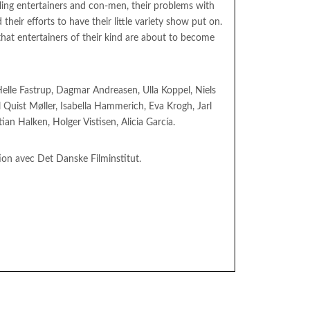
ling entertainers and con-men, their problems with
eir efforts to have their little variety show put on.
 that entertainers of their kind are about to become
 Helle Fastrup, Dagmar Andreasen, Ulla Koppel, Niels
Quist Møller, Isabella Hammerich, Eva Krogh, Jarl
an Halken, Holger Vistisen, Alicia García.
ion avec Det Danske Filminstitut.