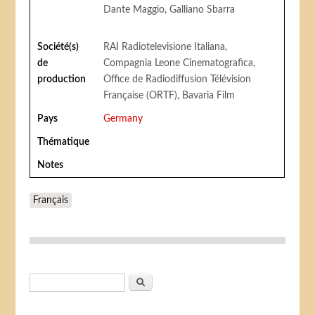
Dante Maggio, Galliano Sbarra
Société(s)
RAI Radiotelevisione Italiana,
de
Compagnia Leone Cinematografica,
production
Office de Radiodiffusion Télévision
Française (ORTF), Bavaria Film
Pays
Germany
Thématique
Notes
Français
Formulaire de recherche
Rechercher