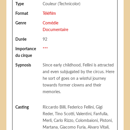
Type
Couleur (Technicolor)
Format
Téléfilm
Genre
Comédie
Documentaire
Durée
92
Importance
***
du cirque
Sypnosis
Since early childhood, Fellini is attracted
and even subjugated by the circus. Here
he sort of goes on a wistful journey
towards former clowns and their
memories.
Casting
Riccardo Billi, Federico Fellini, Gigi
Reder, Tino Scotti, Valentini, Fanfulla,
Merli, Carlo Rizzo, Colombaioni, Pistoni,
Martana, Giacomo Furia, Alvaro Vitali,