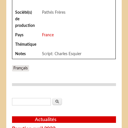
Société(s)
Pathés Frères
de
production
Pays
France
Thématique
Notes
Script: Charles Esquier
Français
Formulaire de recherche
Rechercher
Actualités