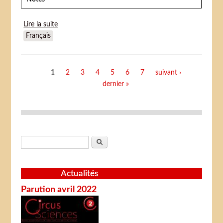
Lire la suite
de Cupid at the circus
Français
Pages
1
2
3
4
5
6
7
suivant ›
dernier »
Formulaire de recherche
Rechercher
Actualités
Parution avril 2022