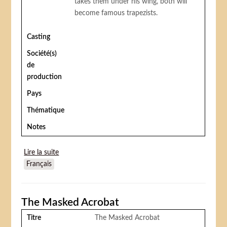
takes them under his wing, both will
become famous trapezists.
Casting
Société(s)
de
production
Pays
Thématique
Notes
Lire la suite
de The Flying Twins
Français
The Masked Acrobat
Titre
The Masked Acrobat