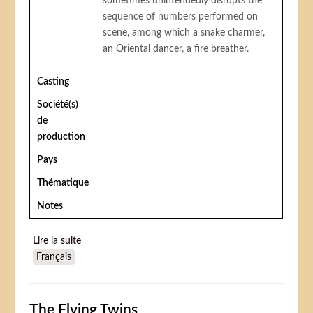
sometimes unintendedly disrupts the
sequence of numbers performed on
scene, among which a snake charmer,
an Oriental dancer, a fire breather.
Casting
Société(s)
de
production
Pays
Thématique
Notes
Lire la suite
de A Night in the Show
Français
The Flying Twins