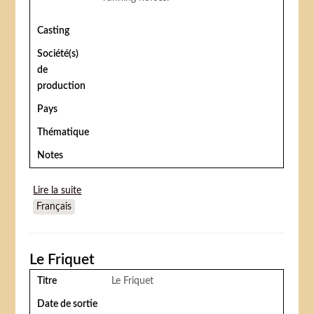
Casting
Société(s)
de
production
Pays
Thématique
Notes
Lire la suite
de The Adventures of Buffalo Bill
Français
Le Friquet
Titre
Le Friquet
Date de sortie