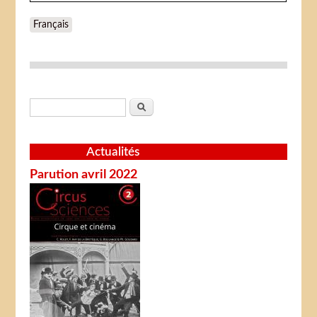
Français
Formulaire de recherche
Rechercher
Actualités
Parution avril 2022