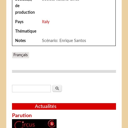
de
production
Pays
Italy
Thématique
Notes
Scénario: Enrique Santos
Français
Formulaire de recherche
Rechercher
Actualités
Parution