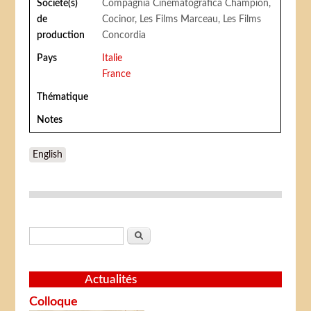
Société(s)
Compagnia Cinematografica Champion,
de
Cocinor, Les Films Marceau, Les Films
production
Concordia
Pays
Italie
France
Thématique
Notes
English
Formulaire de recherche
Rechercher
Actualités
Colloque