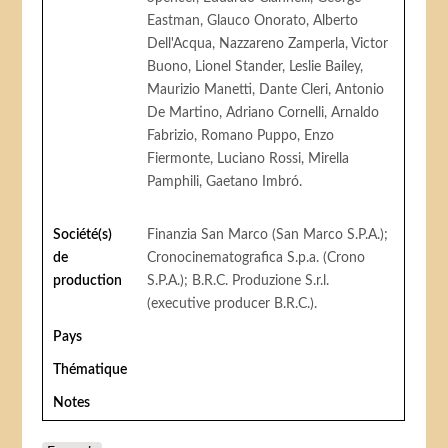
Eastman, Glauco Onorato, Alberto
Dell'Acqua, Nazzareno Zamperla, Victor
Buono, Lionel Stander, Leslie Bailey,
Maurizio Manetti, Dante Cleri, Antonio
De Martino, Adriano Cornelli, Arnaldo
Fabrizio, Romano Puppo, Enzo
Fiermonte, Luciano Rossi, Mirella
Pamphili, Gaetano Imbró.
Société(s)
Finanzia San Marco (San Marco S.P.A.);
de
Cronocinematografica S.p.a. (Crono
production
S.P.A.); B.R.C. Produzione S.r.l.
(executive producer B.R.C.).
Pays
Thématique
Notes