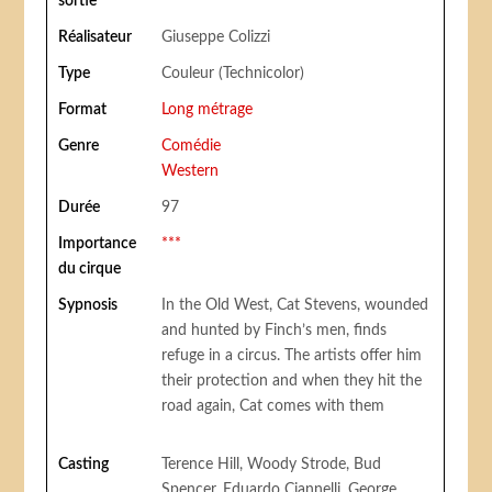
sortie
Réalisateur
Giuseppe Colizzi
Type
Couleur (Technicolor)
Format
Long métrage
Genre
Comédie
Western
Durée
97
Importance
***
du cirque
Sypnosis
In the Old West, Cat Stevens, wounded
and hunted by Finch’s men, finds
refuge in a circus. The artists offer him
their protection and when they hit the
road again, Cat comes with them
Casting
Terence Hill, Woody Strode, Bud
Spencer, Eduardo Ciannelli, George