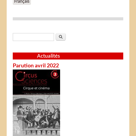
Français
Formulaire de recherche
Rechercher
Actualités
Parution avril 2022