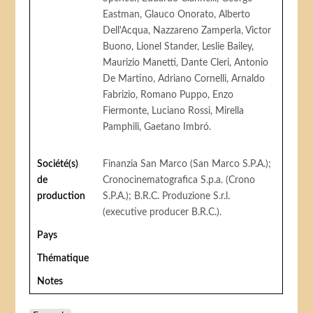
Eastman, Glauco Onorato, Alberto
Dell'Acqua, Nazzareno Zamperla, Victor
Buono, Lionel Stander, Leslie Bailey,
Maurizio Manetti, Dante Cleri, Antonio
De Martino, Adriano Cornelli, Arnaldo
Fabrizio, Romano Puppo, Enzo
Fiermonte, Luciano Rossi, Mirella
Pamphili, Gaetano Imbró.
Société(s)
Finanzia San Marco (San Marco S.P.A.);
de
Cronocinematografica S.p.a. (Crono
production
S.P.A.); B.R.C. Produzione S.r.l.
(executive producer B.R.C.).
Pays
Thématique
Notes