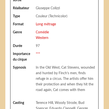
sortie
Réalisateur
Giuseppe Colizzi
Type
Couleur (Technicolor)
Format
Long métrage
Genre
Comédie
Western
Durée
97
Importance
***
du cirque
Sypnosis
In the Old West, Cat Stevens, wounded
and hunted by Finch’s men, finds
refuge in a circus. The artists offer him
their protection and when they hit the
road again, Cat comes with them
Casting
Terence Hill, Woody Strode, Bud
Spencer, Eduardo Ciannelli, George