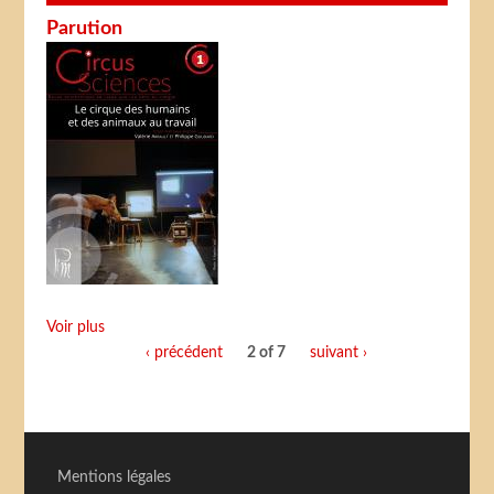
Parution
Voir plus
‹ précédent
2 of 7
suivant ›
Mentions légales