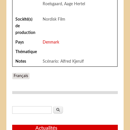
Roelsgaard, Aage Hertel
Société(s)
Nordisk Film
de
production
Pays
Denmark
Thématique
Notes
Scénario: Alfred Kjerulf
Français
Formulaire de recherche
Rechercher
Actualités