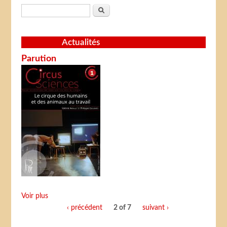
Formulaire de recherche
Rechercher
Actualités
Parution
Voir plus
‹ précédent
2 of 7
suivant ›