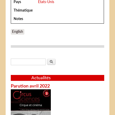
Pays
Etats-Unis
Thématique
Notes
English
Formulaire de recherche
Rechercher
Actualités
Parution avril 2022