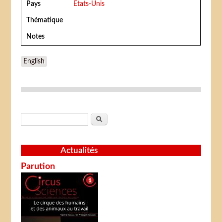
Pays
Etats-Unis
Thématique
Notes
English
Formulaire de recherche
Rechercher
Actualités
Parution