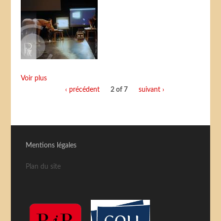
Voir plus
‹ précédent
2 of 7
suivant ›
Mentions légales
Plan du site