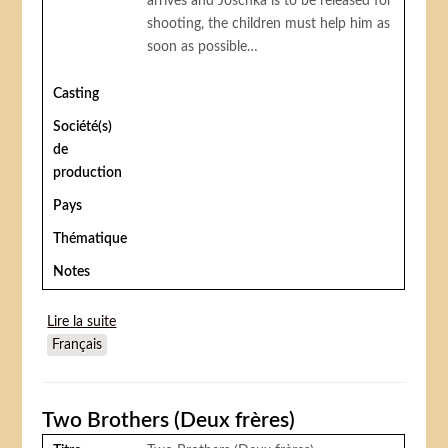
arrives and Joschka is to be released for
shooting, the children must help him as
soon as possible…
Casting
Société(s)
de
production
Pays
Thématique
Notes
Lire la suite
de Der Bär Ist Los
Français
Two Brothers (Deux frères)