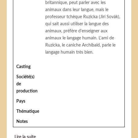
britannique, peut parler avec les
animaux dans leur langue, mais le
professeur tchèque Ruzicka (Jirí Sovák),
qui sait aussi utiliser la langue des
animaux, préfère d'enseigner aux
animaux le langage humain. L'ami de
Ruzicka, le caniche Archibald, parle le
langage humain très bien.
Casting
Société(s)
de
production
Pays
Thématique
Notes
Lire la suite
de At' zije Circus/Cirkus v cirkuse (Circus in the