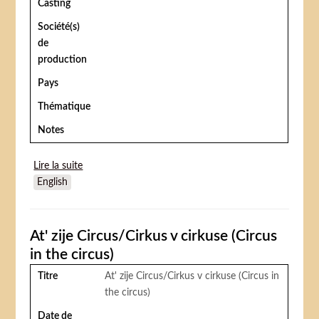
Casting
Société(s)
de
production
Pays
Thématique
Notes
Lire la suite
de Der Bär Ist Los
English
At' zije Circus/Cirkus v cirkuse (Circus
in the circus)
Titre
At' zije Circus/Cirkus v cirkuse (Circus in
the circus)
Date de