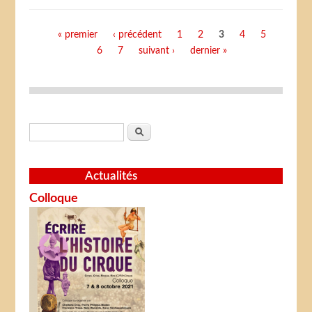
Pages
« premier
‹ précédent
1
2
3
4
5
6
7
suivant ›
dernier »
Formulaire de recherche
Rechercher
Actualités
Colloque