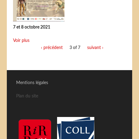
7 et 8 octobre 2021
Voir plus
‹ précédent
3 of 7
suivant ›
Mentions légales
Plan du site