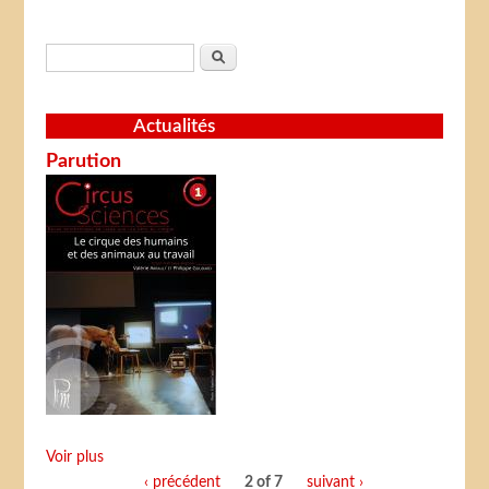
Formulaire de recherche
Rechercher
Actualités
Parution
Voir plus
‹ précédent
2 of 7
suivant ›