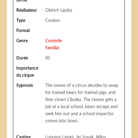
sortie
Réalisateur
Oldrich Lipský
Type
Couleur
Format
Genre
Comédie
Familial
Durée
85
Importance
du cirque
Sypnosis
The owner of a circus decides to swap
his trained bears for trained pigs, and
fires clown Cibulka. The ckown gets a
job at a local school, bears escape and
seek him out and a school inspector
comes into town.
Casting
Lubomír Lipský, Jirí Sovák, Milos