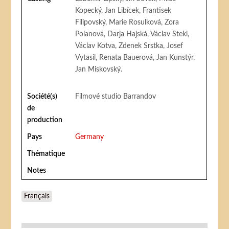
Kopecký, Jan Libícek, Frantisek
Filipovský, Marie Rosulková, Zora
Polanová, Darja Hajská, Václav Stekl,
Václav Kotva, Zdenek Srstka, Josef
Vytasil, Renata Bauerová, Jan Kunstýr,
Jan Miskovský.
Société(s)
Filmové studio Barrandov
de
production
Pays
Germany
Thématique
Notes
Français