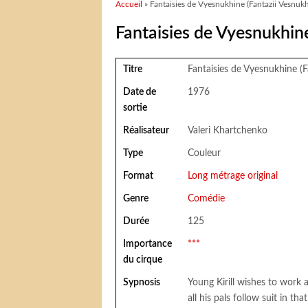
Vous êtes ici
Accueil
» Fantaisies de Vyesnukhine (Fantazii Vesnukh
Fantaisies de Vyesnukhine
Titre
Fantaisies de Vyesnukhine (F
Date de
1976
sortie
Réalisateur
Valeri Khartchenko
Type
Couleur
Format
Long métrage original
Genre
Comédie
Durée
125
Importance
***
du cirque
Sypnosis
Young Kirill wishes to work at
all his pals follow suit in t