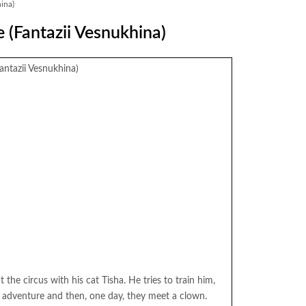
ina)
 (Fantazii Vesnukhina)
antazii Vesnukhina)
 the circus with his cat Tisha. He tries to train him,
hat adventure and then, one day, they meet a clown.