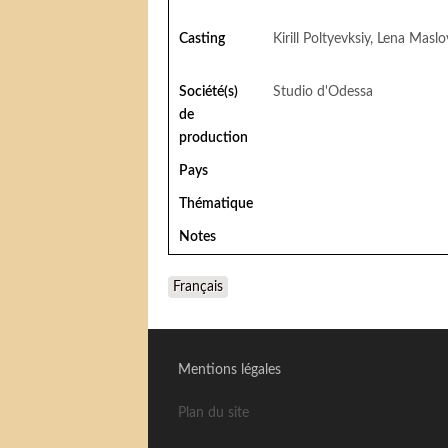
Casting
Kirill Poltyevksiy, Lena Masl
Société(s)
Studio d'Odessa
de
production
Pays
Thématique
Notes
Français
Mentions légales
Plan du site