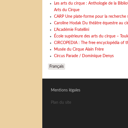
Les arts du cirque : Anthologie de la Bibl
Arts du Cirque
CARP Une plate-forme pour la recherche sc
Caroline Hodak Du théâtre équestre au ci
L'Académie Fratellini
École supérieure des arts du cirque – Toul
CIRCOPEDIA : The free encyclopédia of th
Musée du Cirque Alain Frère
Circus Parade / Dominique Denys
Français
Mentions légales
Plan du site