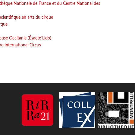
iothèque Nationale de France et du Centre National des
ientifique en arts du cirque
rque
ouse Occitanie (Ésacto'Lido)
e International Circus